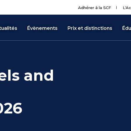
Adhérer à la SCF
L'Ac
ualités
Évènements
Prix et distinctions
Édu
els and
026