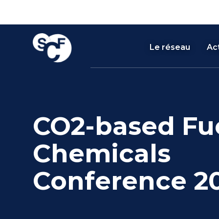
Skip
Cookies management panel
to
content
Le réseau
Act
CO2-based Fu
Chemicals
Conference 2