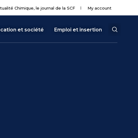
tualité Chimique, le journal de la SCF
My account
cation et société
Emploi et insertion