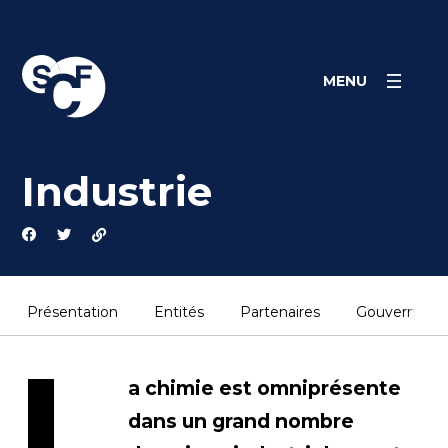
Skip
Panneau de gestion des cookies
to
content
MENU
Industrie
Présentation
Entités
Partenaires
Gouvernanc
L
a chimie est omniprésente
dans un grand nombre