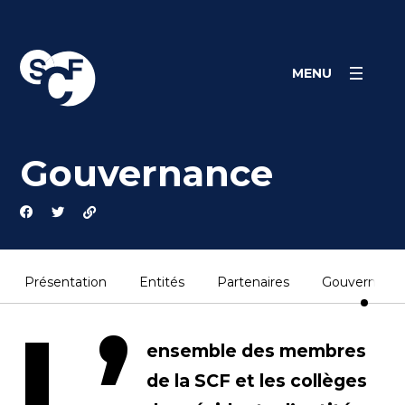
Skip
Panneau de gestion des cookies
to
content
MENU
Gouvernance
Présentation
Entités
Partenaires
Gouvernanc
L’
ensemble des membres
de la SCF et les collèges