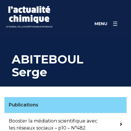
Skip
Panneau de gestion des cookies
to
content
MENU
ABITEBOUL
Serge
Publications
Booster la médiation scientifique avec
les réseaux sociaux – p10 – N°482