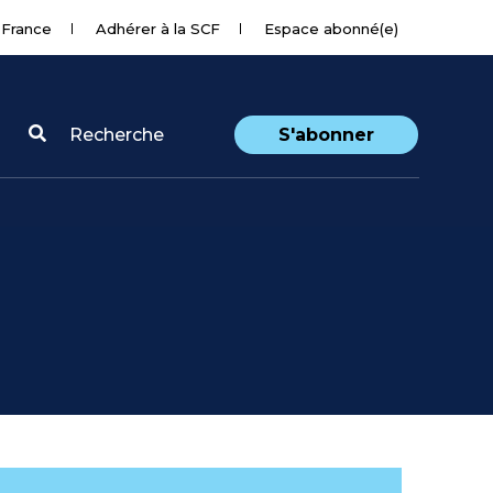
 France
Adhérer à la SCF
Espace abonné(e)
Recherche
S'abonner