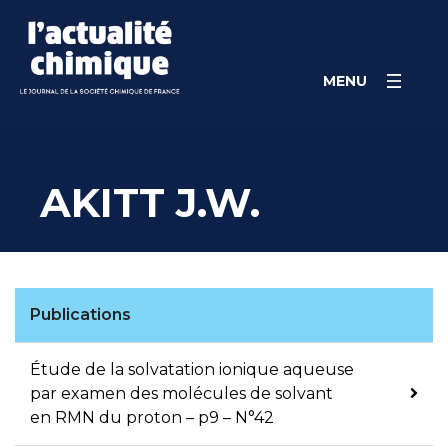
Skip
Panneau de gestion des cookies
to
content
MENU
AKITT J.W.
Publications
Étude de la solvatation ionique aqueuse
par examen des molécules de solvant
en RMN du proton – p9 – N°42