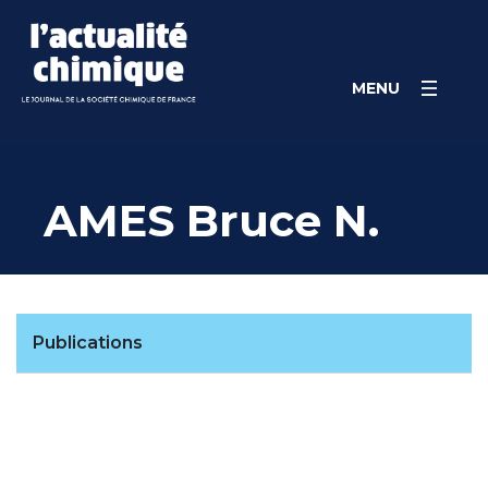
Skip
Panneau de gestion des cookies
to
content
MENU
AMES Bruce N.
Publications