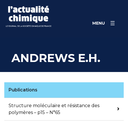
Skip
Panneau de gestion des cookies
to
content
MENU
ANDREWS E.H.
Publications
Structure moléculaire et résistance des
polymères – p15 – N°65