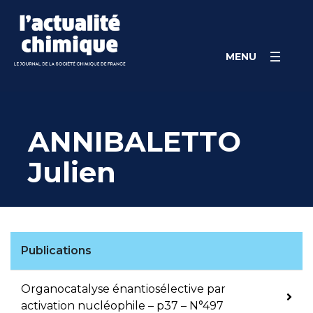
Skip
Panneau de gestion des cookies
to
content
MENU
ANNIBALETTO
Julien
Publications
Organocatalyse énantiosélective par
activation nucléophile – p37 – N°497