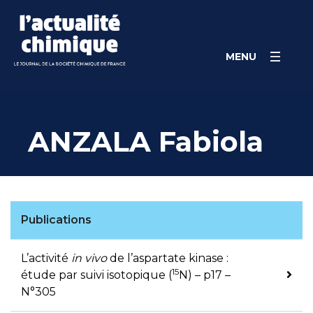
Skip
Panneau de gestion des cookies
to
content
MENU
ANZALA Fabiola
Publications
L’activité
in vivo
de l’aspartate kinase :
15
étude par suivi isotopique (
N) – p17 –
N°305