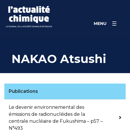
Skip
Panneau de gestion des cookies
to
content
MENU
NAKAO Atsushi
Publications
Le devenir environnemental des
émissions de radionucléides de la
centrale nucléaire de Fukushima – p57 –
N°493