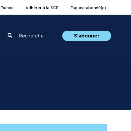
 France
Adhérer à la SCF
Espace abonné(e)
Recherche
S'abonner