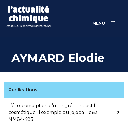
Skip
Panneau de gestion des cookies
to
content
MENU
AYMARD Elodie
Publications
L’éco-conception d’un ingrédient actif
cosmétique : l’exemple du jojoba – p83 –
N°484-485