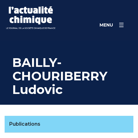
Skip
Panneau de gestion des cookies
to
content
MENU
BAILLY-
CHOURIBERRY
Ludovic
Publications