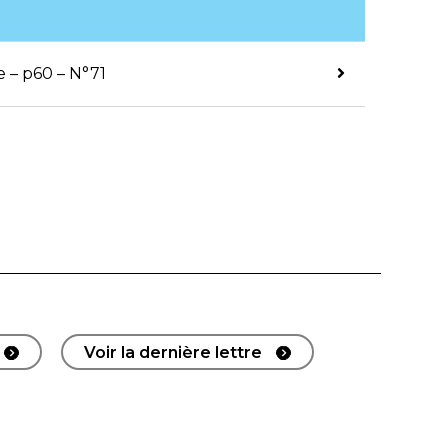
 – p60 – N°71
Voir la dernière lettre