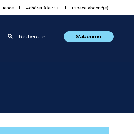
 France
Adhérer à la SCF
Espace abonné(e)
Recherche
S'abonner