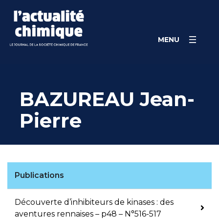
Skip
Panneau de gestion des cookies
to
content
MENU
BAZUREAU Jean-
Pierre
Publications
Découverte d’inhibiteurs de kinases : des
aventures rennaises – p48 – N°516-517