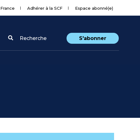
 France
Adhérer à la SCF
Espace abonné(e)
Recherche
S'abonner