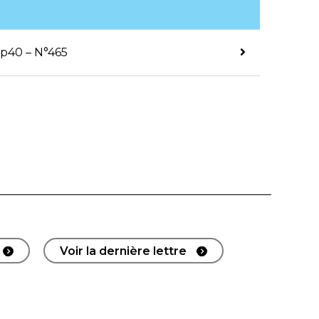
 p40 – N°465
Voir la dernière lettre