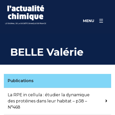
Skip
Panneau de gestion des cookies
to
content
MENU
BELLE Valérie
Publications
La RPE in cellula : étudier la dynamique
des protéines dans leur habitat – p38 –
N°468