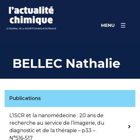
Skip
Panneau de gestion des cookies
to
content
MENU
BELLEC Nathalie
Publications
L’ISCR et la nanomédecine : 20 ans de
recherche au service de l’imagerie, du
diagnostic et de la thérapie – p33 –
N°516-517