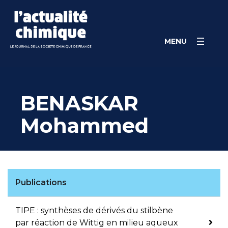
Skip
Panneau de gestion des cookies
to
content
MENU
BENASKAR
Mohammed
Publications
TIPE : synthèses de dérivés du stilbène
par réaction de Wittig en milieu aqueux