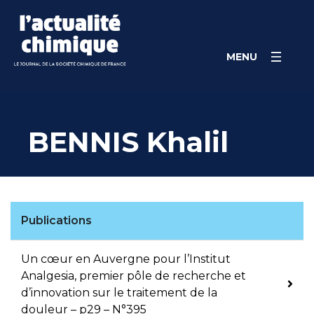
Skip
Panneau de gestion des cookies
to
content
MENU
BENNIS Khalil
Publications
Un cœur en Auvergne pour l’Institut
Analgesia, premier pôle de recherche et
d’innovation sur le traitement de la
douleur – p29 – N°395