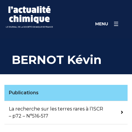
Skip
Panneau de gestion des cookies
to
content
MENU
BERNOT Kévin
Publications
La recherche sur les terres rares à l’ISCR
– p72 – N°516-517