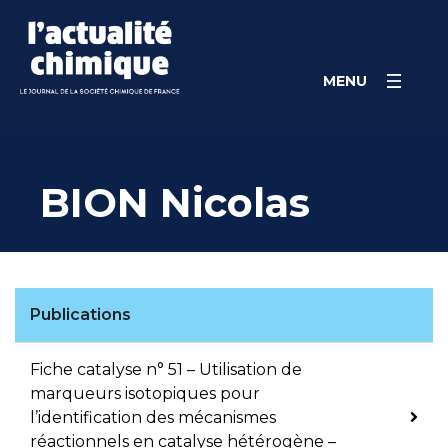
Skip
Panneau de gestion des cookies
to
content
MENU
BION Nicolas
Publications
Fiche catalyse n° 51 – Utilisation de
marqueurs isotopiques pour
l’identification des mécanismes
réactionnels en catalyse hétérogène –