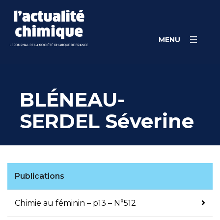
Skip
Panneau de gestion des cookies
to
content
MENU
BLÉNEAU-
SERDEL Séverine
Publications
Chimie au féminin – p13 – N°512