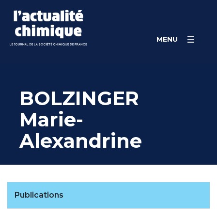
Skip
Panneau de gestion des cookies
to
content
MENU
BOLZINGER
Marie-
Alexandrine
Publications