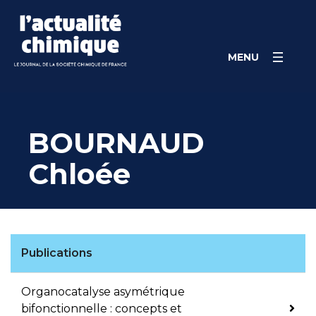
Skip
Panneau de gestion des cookies
to
content
MENU
BOURNAUD
Chloée
Publications
Organocatalyse asymétrique
bifonctionnelle : concepts et