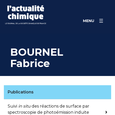
Skip
Panneau de gestion des cookies
to
content
MENU
BOURNEL
Fabrice
Publications
Suivi
in situ
des réactions de surface par
spectroscopie de photoémission induite