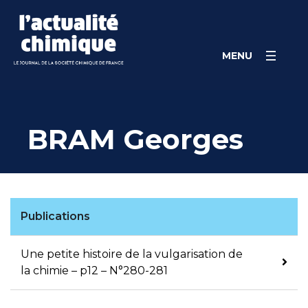
Skip
Panneau de gestion des cookies
to
content
MENU
BRAM Georges
Publications
Une petite histoire de la vulgarisation de
la chimie – p12 – N°280-281