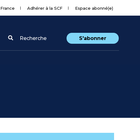
 France
Adhérer à la SCF
Espace abonné(e)
Recherche
S'abonner