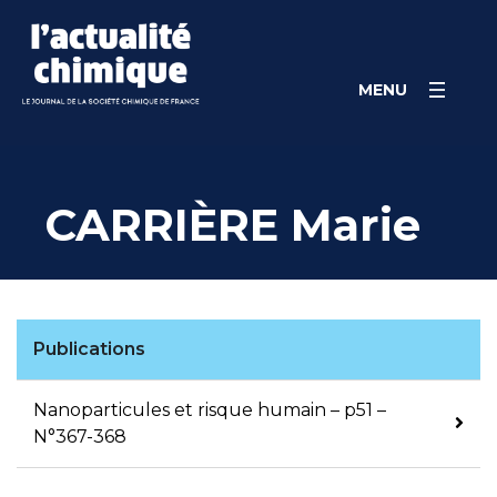
Skip
Panneau de gestion des cookies
to
content
MENU
CARRIÈRE Marie
Publications
Nanoparticules et risque humain – p51 –
N°367-368