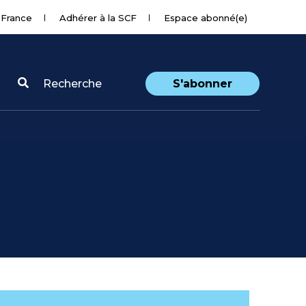
 France
Adhérer à la SCF
Espace abonné(e)
Recherche
S'abonner