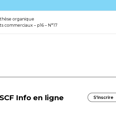
nthèse organique
its commerciaux – p16 – N°17
SCF Info en ligne
S'inscrire