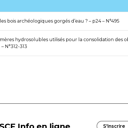
s bois archéologiques gorgés d’eau ? – p24 – N°495
ymères hydrosolubles utilisés pour la consolidation des 
 – N°312-313
SCF Info en ligne
S'inscrire