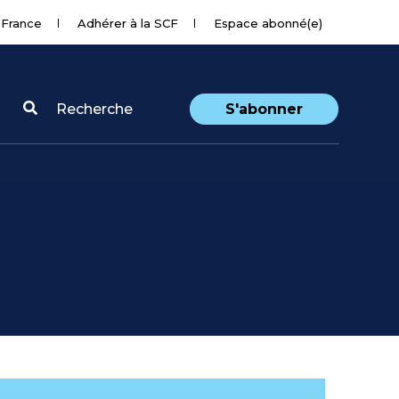
 France
Adhérer à la SCF
Espace abonné(e)
Recherche
S'abonner