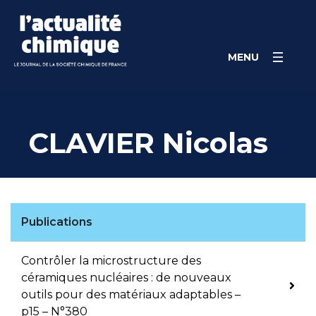
Skip
Panneau de gestion des cookies
to
content
MENU
CLAVIER Nicolas
Publications
Contrôler la microstructure des
céramiques nucléaires : de nouveaux
outils pour des matériaux adaptables –
p15 – N°380