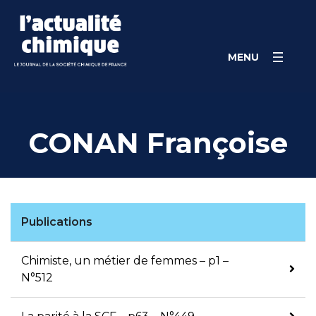
Skip
Panneau de gestion des cookies
to
content
MENU
CONAN Françoise
Publications
Chimiste, un métier de femmes – p1 –
N°512