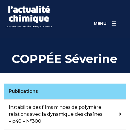
Skip
Panneau de gestion des cookies
to
content
MENU
COPPÉE Séverine
Publications
Instabilité des films minces de polymère :
relations avec la dynamique des chaînes
– p40 – N°300