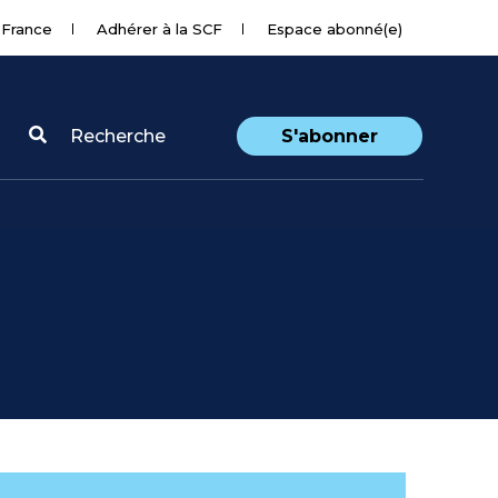
 France
Adhérer à la SCF
Espace abonné(e)
Recherche
S'abonner