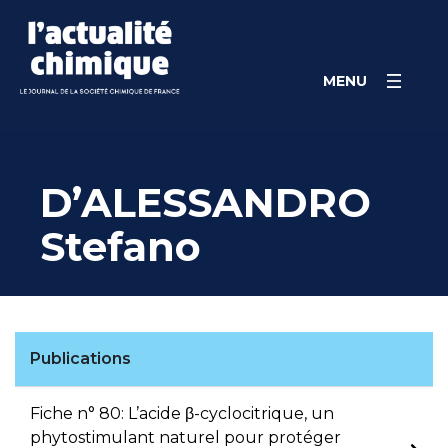
Skip
Panneau de gestion des cookies
to
content
MENU
D’ALESSANDRO
Stefano
Publications
Fiche n° 80: L’acide β-cyclocitrique, un
phytostimulant naturel pour protéger