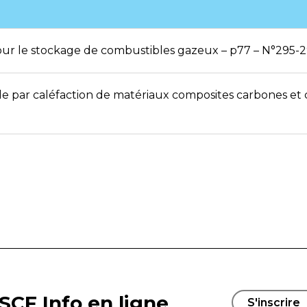
our le stockage de combustibles gazeux – p77 – N°295-
ide par caléfaction de matériaux composites carbones et
SCF Info en ligne
S'inscrire