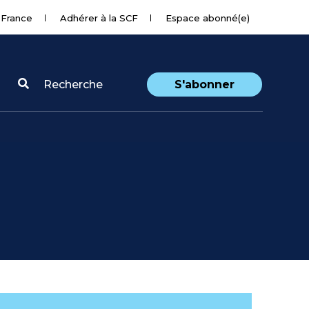
 France
Adhérer à la SCF
Espace abonné(e)
Recherche
S'abonner