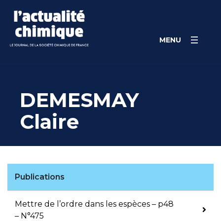
Skip
Panneau de gestion des cookies
to
content
MENU
DEMESMAY
Claire
Publications
Mettre de l’ordre dans les espèces – p48
– N°475