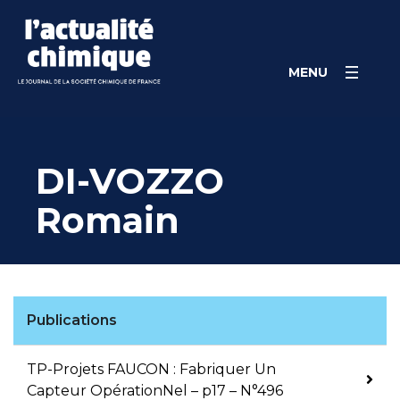
Skip
Panneau de gestion des cookies
to
content
MENU
DI-VOZZO
Romain
Publications
TP-Projets FAUCON : Fabriquer Un
Capteur OpérationNel – p17 – N°496