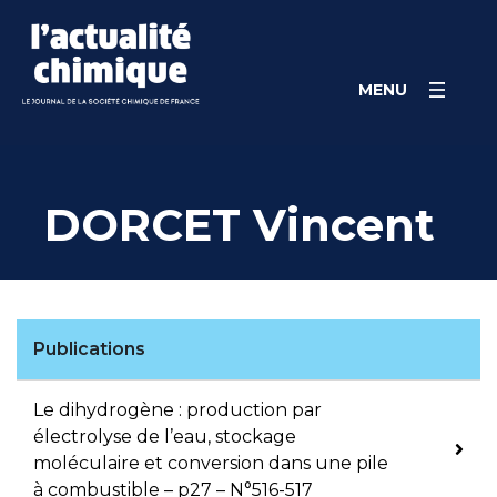
Skip
Panneau de gestion des cookies
to
content
MENU
DORCET Vincent
Publications
Le dihydrogène : production par
électrolyse de l’eau, stockage
moléculaire et conversion dans une pile
à combustible – p27 – N°516-517