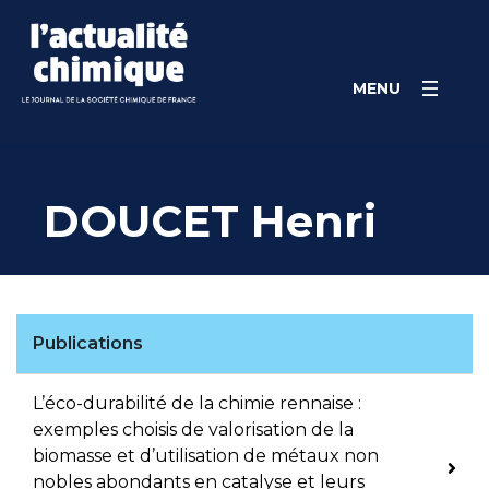
Skip
Panneau de gestion des cookies
to
content
MENU
DOUCET Henri
Publications
L’éco-durabilité de la chimie rennaise :
exemples choisis de valorisation de la
biomasse et d’utilisation de métaux non
nobles abondants en catalyse et leurs