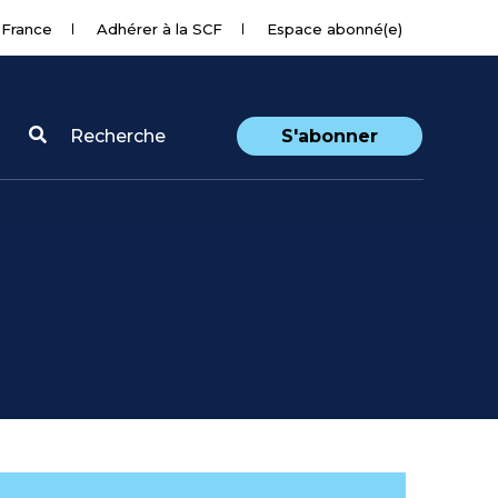
 France
Adhérer à la SCF
Espace abonné(e)
Recherche
S'abonner