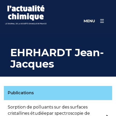
Skip
Panneau de gestion des cookies
to
content
MENU
EHRHARDT Jean-
Jacques
Publications
Sorption de polluants sur des surfaces
cristallines étudiéepar spectroscopie de