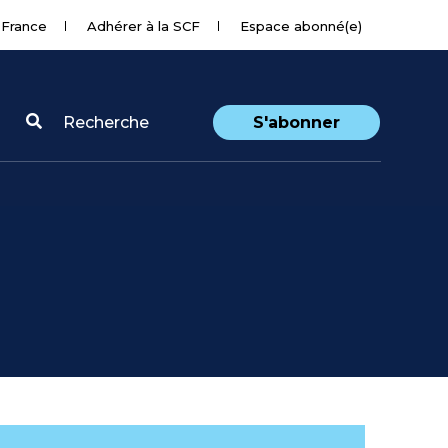
 France
Adhérer à la SCF
Espace abonné(e)
Recherche
S'abonner