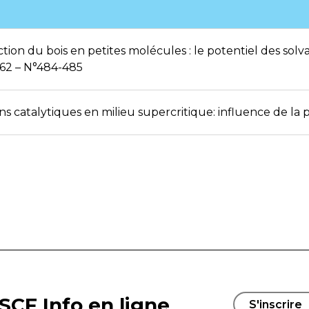
tion du bois en petites molécules : le potentiel des sol
p62 – N°484-485
s catalytiques en milieu supercritique: influence de la 
SCF Info en ligne
S'inscrire