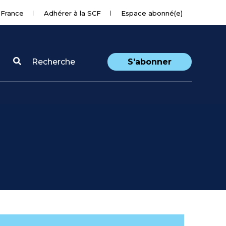
 France
Adhérer à la SCF
Espace abonné(e)
Recherche
S'abonner