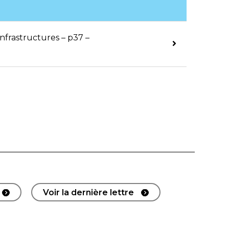
frastructures – p37 –
Voir la dernière lettre