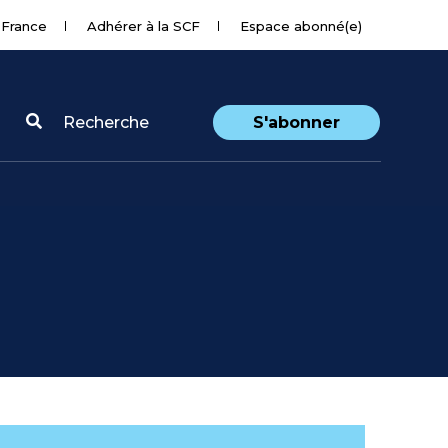
 France
Adhérer à la SCF
Espace abonné(e)
Recherche
S'abonner