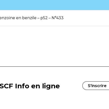
enzoïne en benzile – p52 – N°433
SCF Info en ligne
S'inscrire