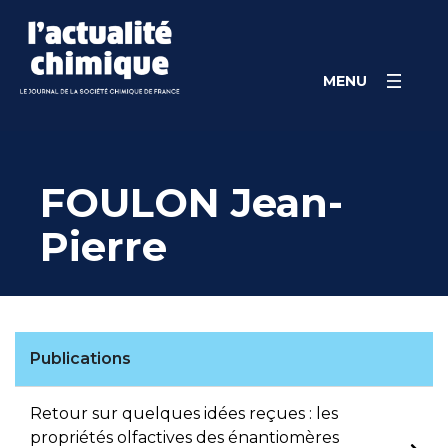
Skip
Panneau de gestion des cookies
to
content
MENU
FOULON Jean-
Pierre
Publications
Retour sur quelques idées reçues : les
propriétés olfactives des énantiomères