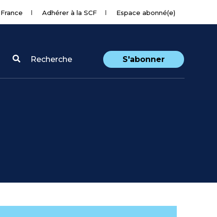
 France
Adhérer à la SCF
Espace abonné(e)
Recherche
S'abonner